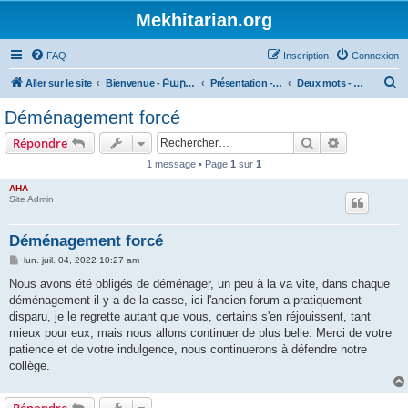
Mekhitarian.org
FAQ
Inscription
Connexion
R
Aller sur le site
Bienvenue - Բարի եկաք
Présentation - Ներկայացում
Deux mots - Երկու խօսք
e
Déménagement forcé
c
Rechercher
Recherche 
Répondre
h
1 message • Page
1
sur
1
e
AHA
r
Site Admin
c
h
Déménagement forcé
e
M
lun. juil. 04, 2022 10:27 am
e
r
s
Nous avons été obligés de déménager, un peu à la va vite, dans chaque
s
déménagement il y a de la casse, ici l'ancien forum a pratiquement
a
g
disparu, je le regrette autant que vous, certains s'en réjouissent, tant
e
mieux pour eux, mais nous allons continuer de plus belle. Merci de votre
patience et de votre indulgence, nous continuerons à défendre notre
collège.