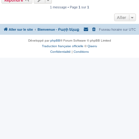
Répondre
1 message • Page
1
sur
1
Aller
Aller sur le site
Bienvenue - Բարի եկաք
Fuseau horaire sur
UTC
Développé par
phpBB
® Forum Software © phpBB Limited
Traduction française officielle
©
Qiaeru
Confidentialité
|
Conditions