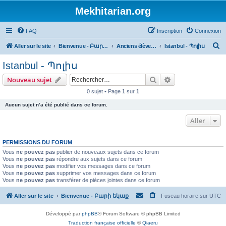
Mekhitarian.org
FAQ
Inscription
Connexion
R
Aller sur le site
Bienvenue - Բարի եկաք
Anciens élèves - Նախկին աշակերտ
Istanbul - Պոլիս
e
Istanbul - Պոլիս
c
Rechercher
Recherche avanc
Nouveau sujet
h
0 sujet • Page
1
sur
1
e
Aucun sujet n’a été publié dans ce forum.
r
c
Aller
h
PERMISSIONS DU FORUM
e
Vous
ne pouvez pas
publier de nouveaux sujets dans ce forum
r
Vous
ne pouvez pas
répondre aux sujets dans ce forum
Vous
ne pouvez pas
modifier vos messages dans ce forum
Vous
ne pouvez pas
supprimer vos messages dans ce forum
Vous
ne pouvez pas
transférer de pièces jointes dans ce forum
Aller sur le site
Bienvenue - Բարի եկաք
Fuseau horaire sur
UTC
Développé par
phpBB
® Forum Software © phpBB Limited
Traduction française officielle
©
Qiaeru