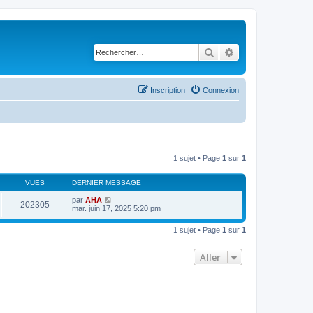
Rechercher
Recherche avancé
Inscription
Connexion
1 sujet • Page
1
sur
1
VUES
DERNIER MESSAGE
par
AHA
202305
mar. juin 17, 2025 5:20 pm
1 sujet • Page
1
sur
1
Aller