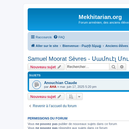
Mekhitarian.org
Forum arménien, des anciens élèves
Raccourcis
FAQ
Aller sur le site
Bienvenue - Բարի եկաք
Anciens élèv
Samuel Moorat Sèvres - Սամուէլ Մ
Recher
Re
Nouveau sujet
SUJETS
Anouchian Claude
par
AHA
»
mar. juin 17, 2025 5:20 pm
Nouveau sujet
Revenir à l’accueil du forum
PERMISSIONS DU FORUM
Vous
ne pouvez pas
publier de nouveaux sujets dans ce forum
Vous
ne pouvez pas
répondre aux sujets dans ce forum