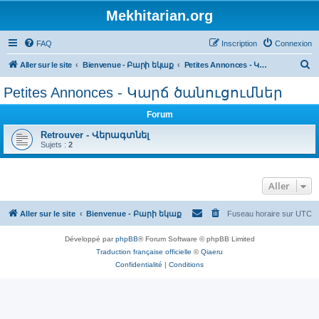
Mekhitarian.org
FAQ
Inscription
Connexion
R
Aller sur le site
Bienvenue - Բարի եկաք
Petites Annonces - Կարճ ծանուցումներ
e
Petites Annonces - Կարճ ծանուցումներ
c
Forum
h
e
Retrouver - Վերագտնել
Sujets :
2
r
c
Aller
h
e
Aller sur le site
Bienvenue - Բարի եկաք
Fuseau horaire sur
UTC
r
Développé par
phpBB
® Forum Software © phpBB Limited
Traduction française officielle
©
Qiaeru
Confidentialité
|
Conditions