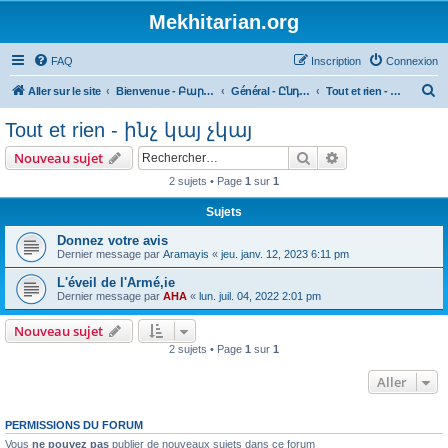
Mekhitarian.org
FAQ
Inscription
Connexion
R
Aller sur le site
Bienvenue - Բարի եկաք
Général - Ընդհանուր
Tout et rien - ինչ կայ չկայ
e
Tout et rien - ինչ կայ չկայ
c
Rechercher
Recherche avanc
Nouveau sujet
h
2 sujets • Page
1
sur
1
e
r
Sujets
c
Donnez votre avis
Dernier message par
Aramayis
«
jeu. janv. 12, 2023 6:11 pm
h
L'éveil de l'Armé,ie
e
Dernier message par
AHA
«
lun. juil. 04, 2022 2:01 pm
r
Nouveau sujet
2 sujets • Page
1
sur
1
Aller
PERMISSIONS DU FORUM
Vous
ne pouvez pas
publier de nouveaux sujets dans ce forum