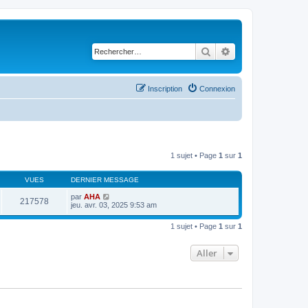
Rechercher
Recherche avancé
Inscription
Connexion
1 sujet • Page
1
sur
1
VUES
DERNIER MESSAGE
par
AHA
217578
jeu. avr. 03, 2025 9:53 am
1 sujet • Page
1
sur
1
Aller