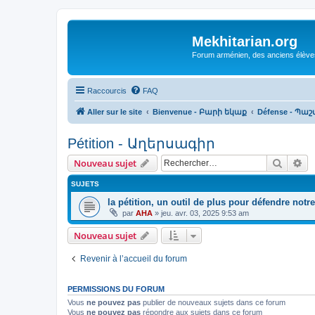
Mekhitarian.org
Forum arménien, des anciens élèves
Raccourcis
FAQ
Aller sur le site
Bienvenue - Բարի եկաք
Défense - Պ
Pétition - Աղերսագիր
Recher
Re
Nouveau sujet
SUJETS
la pétition, un outil de plus pour défendre notr
par
AHA
»
jeu. avr. 03, 2025 9:53 am
Nouveau sujet
Revenir à l’accueil du forum
PERMISSIONS DU FORUM
Vous
ne pouvez pas
publier de nouveaux sujets dans ce forum
Vous
ne pouvez pas
répondre aux sujets dans ce forum