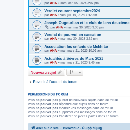
par
AHA
»
sam. oct. 05, 2024 3:07 pm
Verdict courant septembre2024
par
AHA
»
ven. juil. 19, 2024 7:42 am
Joseph Ougourlian et le club de lens deuxièm
par
AHA
»
mar. mai 30, 2023 3:36 pm
Verdict de pourvoi en cassation
par
AHA
»
mar. mai 30, 2023 3:32 pm
Association les enfants de Mekhitar
par
AHA
»
mar. mars 21, 2023 10:06 am
Actualités à Sèvres de Mars 2023
par
AHA
»
mar. mars 21, 2023 9:46 am
Nouveau sujet
Revenir à l’accueil du forum
PERMISSIONS DU FORUM
Vous
ne pouvez pas
publier de nouveaux sujets dans ce forum
Vous
ne pouvez pas
répondre aux sujets dans ce forum
Vous
ne pouvez pas
modifier vos messages dans ce forum
Vous
ne pouvez pas
supprimer vos messages dans ce forum
Vous
ne pouvez pas
transférer de pièces jointes dans ce forum
Aller sur le site
Bienvenue - Բարի եկաք