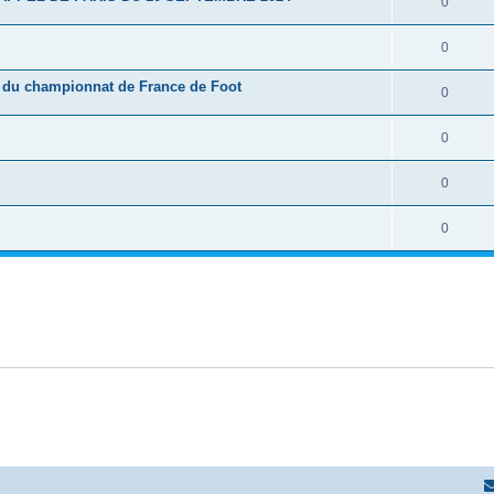
0
0
e du championnat de France de Foot
0
0
0
0