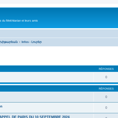
 du Mekhitarian et leurs amis
- Մխիթարեան
Infos - Լուրեր
cher
cherche avancée
RÉPONSES
0
RÉPONSES
0
en
0
APPEL DE PARIS DU 10 SEPTEMBRE 2024