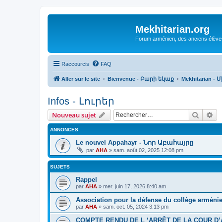
Mekhitarian.org
Forum arménien, des anciens élèves
Raccourcis
FAQ
Aller sur le site
Bienvenue - Բարի եկաք
Mekhitarian 
Infos - Լուրեր
Recher
Re
Nouveau sujet
ANNONCES
Le nouvel Appahayr - Նոր Աբահայրը
par
AHA
»
sam. août 02, 2025 12:08 pm
SUJETS
Rappel
par
AHA
»
mer. juin 17, 2026 8:40 am
Association pour la défense du collège arméni
par
AHA
»
sam. oct. 05, 2024 3:13 pm
COMPTE RENDU DE L ‘ARRÊT DE LA COUR D’