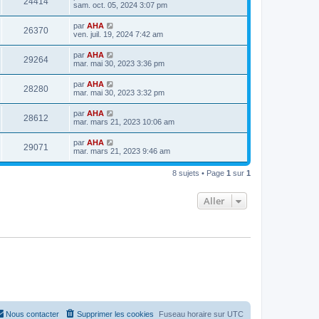
24414
sam. oct. 05, 2024 3:07 pm
par
AHA
26370
ven. juil. 19, 2024 7:42 am
par
AHA
29264
mar. mai 30, 2023 3:36 pm
par
AHA
28280
mar. mai 30, 2023 3:32 pm
par
AHA
28612
mar. mars 21, 2023 10:06 am
par
AHA
29071
mar. mars 21, 2023 9:46 am
8 sujets • Page
1
sur
1
Aller
Nous contacter
Supprimer les cookies
Fuseau horaire sur
UTC