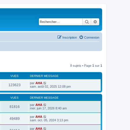
Rechercher
Recherche avancé
Inscription
Connexion
8 sujets • Page
1
sur
1
VUES
DERNIER MESSAGE
par
AHA
123623
sam. août 02, 2025 12:08 pm
VUES
DERNIER MESSAGE
par
AHA
81816
mer. juin 17, 2026 8:40 am
par
AHA
49489
sam. oct. 05, 2024 3:13 pm
par
AHA