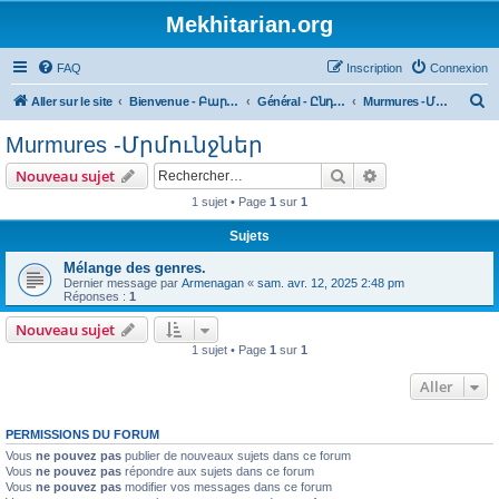
Mekhitarian.org
FAQ
Inscription
Connexion
R
Aller sur le site
Bienvenue - Բարի եկաք
Général - Ընդհանուր
Murmures -Մրմունջներ
e
Murmures -Մրմունջներ
c
Rechercher
Recherche avanc
Nouveau sujet
h
1 sujet • Page
1
sur
1
e
r
Sujets
c
Mélange des genres.
Dernier message par
Armenagan
«
sam. avr. 12, 2025 2:48 pm
h
Réponses :
1
e
Nouveau sujet
r
1 sujet • Page
1
sur
1
Aller
PERMISSIONS DU FORUM
Vous
ne pouvez pas
publier de nouveaux sujets dans ce forum
Vous
ne pouvez pas
répondre aux sujets dans ce forum
Vous
ne pouvez pas
modifier vos messages dans ce forum