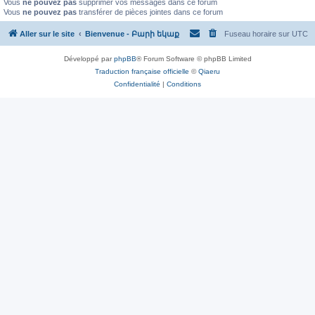
Vous
ne pouvez pas
supprimer vos messages dans ce forum
Vous
ne pouvez pas
transférer de pièces jointes dans ce forum
Aller sur le site
Bienvenue - Բարի եկաք
Fuseau horaire sur
UTC
Développé par
phpBB
® Forum Software © phpBB Limited
Traduction française officielle
©
Qiaeru
Confidentialité
|
Conditions