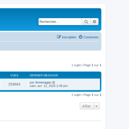
Rechercher
Recherche avancé
Inscription
Connexion
1 sujet • Page
1
sur
1
VUES
DERNIER MESSAGE
par
Armenagan
259664
sam. avr. 12, 2025 2:48 pm
1 sujet • Page
1
sur
1
Aller