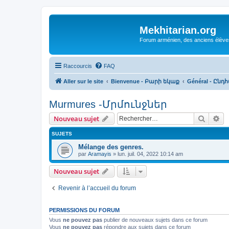
Mekhitarian.org
Forum arménien, des anciens élèves
Raccourcis
FAQ
Aller sur le site
Bienvenue - Բարի եկաք
Général - Ընդ
Murmures -Մրմունջներ
Recher
Re
Nouveau sujet
SUJETS
Mélange des genres.
par
Aramayis
»
lun. juil. 04, 2022 10:14 am
Nouveau sujet
Revenir à l’accueil du forum
PERMISSIONS DU FORUM
Vous
ne pouvez pas
publier de nouveaux sujets dans ce forum
Vous
ne pouvez pas
répondre aux sujets dans ce forum