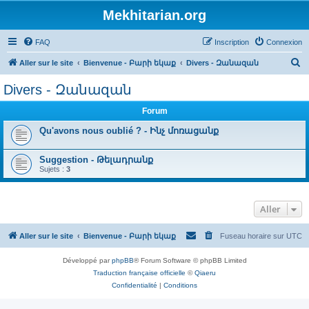
Mekhitarian.org
FAQ
Inscription
Connexion
R
Aller sur le site
Bienvenue - Բարի եկաք
Divers - Զանազան
e
Divers - Զանազան
c
Forum
h
e
Qu'avons nous oublié ? - Ինչ մոռացանք
r
Suggestion - Թելադրանք
c
Sujets :
3
h
e
Aller
r
Aller sur le site
Bienvenue - Բարի եկաք
Fuseau horaire sur
UTC
Développé par
phpBB
® Forum Software © phpBB Limited
Traduction française officielle
©
Qiaeru
Confidentialité
|
Conditions