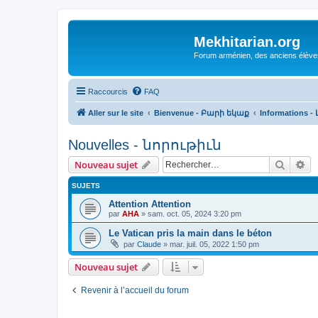
Mekhitarian.org
Forum arménien, des anciens élèves
Raccourcis
FAQ
Aller sur le site
Bienvenue - Բարի եկաք
Informations -
Nouvelles - նորութիւն
Recher
Re
Nouveau sujet
SUJETS
Attention Attention
par
AHA
»
sam. oct. 05, 2024 3:20 pm
Le Vatican pris la main dans le béton
par
Claude
»
mar. juil. 05, 2022 1:50 pm
Nouveau sujet
Revenir à l’accueil du forum