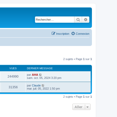
Rechercher
Recherche avancé
Inscription
Connexion
2 sujets • Page
1
sur
1
VUES
DERNIER MESSAGE
par
AHA
244990
sam. oct. 05, 2024 3:20 pm
par
Claude
31356
mar. juil. 05, 2022 1:50 pm
2 sujets • Page
1
sur
1
Aller