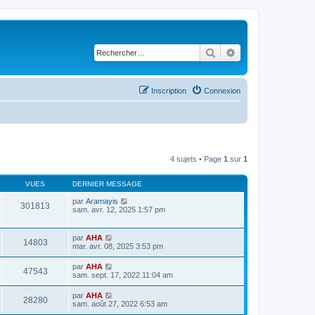
Rechercher
Recherche avancé
Inscription
Connexion
4 sujets • Page
1
sur
1
VUES
DERNIER MESSAGE
par
Aramayis
301813
sam. avr. 12, 2025 1:57 pm
par
AHA
14803
mar. avr. 08, 2025 3:53 pm
par
AHA
47543
sam. sept. 17, 2022 11:04 am
par
AHA
28280
sam. août 27, 2022 6:53 am