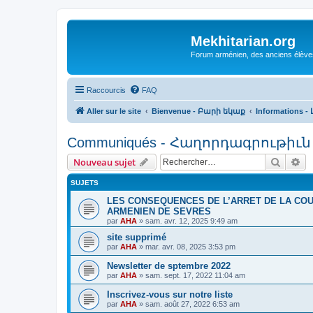
Mekhitarian.org
Forum arménien, des anciens élèves
Raccourcis
FAQ
Aller sur le site
Bienvenue - Բարի եկաք
Informations -
Communiqués - Հաղորդագրութիւն
Recher
Re
Nouveau sujet
SUJETS
LES CONSEQUENCES DE L’ARRET DE LA COU
ARMENIEN DE SEVRES
par
AHA
»
sam. avr. 12, 2025 9:49 am
site supprimé
par
AHA
»
mar. avr. 08, 2025 3:53 pm
Newsletter de sptembre 2022
par
AHA
»
sam. sept. 17, 2022 11:04 am
Inscrivez-vous sur notre liste
par
AHA
»
sam. août 27, 2022 6:53 am