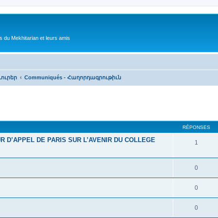
 du Mekhitarian et leurs amis
 Լուրեր
Communiqués - Հաղորդագրութիւն
cher
cherche avancée
RÉPONSES
R D’APPEL DE PARIS SUR L’AVENIR DU COLLEGE
1
0
0
0