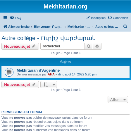
Mekhitarian.org
FAQ
Inscription
Connexion
R
Aller sur le site
Bienvenue - Բարի եկաք
Mekhitarian - Մխիթարեան
Autre collège - Ուրիշ վարժարան
e
Autre collège - Ուրիշ վարժարան
c
Rechercher
Recherche avanc
Nouveau sujet
h
1 sujet • Page
1
sur
1
e
r
Sujets
c
Mekhitarian d'Argentine
Dernier message par
AHA
«
dim. août 14, 2022 5:20 pm
h
e
Nouveau sujet
r
1 sujet • Page
1
sur
1
Aller
PERMISSIONS DU FORUM
Vous
ne pouvez pas
publier de nouveaux sujets dans ce forum
Vous
ne pouvez pas
répondre aux sujets dans ce forum
Vous
ne pouvez pas
modifier vos messages dans ce forum
Vous
ne pouvez pas
supprimer vos messages dans ce forum