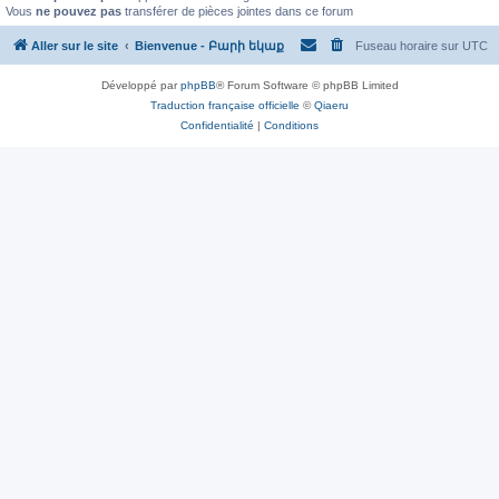
Vous
ne pouvez pas
transférer de pièces jointes dans ce forum
Aller sur le site
Bienvenue - Բարի եկաք
Fuseau horaire sur
UTC
Développé par
phpBB
® Forum Software © phpBB Limited
Traduction française officielle
©
Qiaeru
Confidentialité
|
Conditions