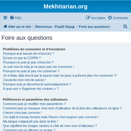
Mekhitarian.org
FAQ
Inscription
Connexion
R
Aller sur le site
Bienvenue - Բարի եկաք
Foire aux questions
e
Foire aux questions
c
h
Problèmes de connexion et d’inscription
Pourquoi ai-je besoin de m’inscrire ?
e
Qu’est-ce que la COPPA ?
r
Pourquoi ne puis-je pas m’inscrire ?
Je suis inscrit mais je ne peux pas me connecter !
c
Pourquoi ne puis-je pas me connecter ?
Je m’étais déjà inscrit par le passé mais ne peux à présent plus me connecter ?!
h
J’ai perdu mon mot de passe !
e
Pourquoi suis-je déconnecté automatiquement ?
À quoi sert « Supprimer les cookies » ?
r
Préférences et paramètres des utilisateurs
Comment puis-je modifier mes paramètres ?
Comment puis-je masquer mon nom d’utilisateur de la liste des utilisateurs en ligne ?
L’heure n’est pas correcte !
J’ai réglé le fuseau horaire mais l’heure n’est toujours pas correcte !
Ma langue n’apparaît pas dans la liste !
Que signifient les images situées à côté de mon nom d’utilisateur ?
Comment puis-je afficher un avatar ?