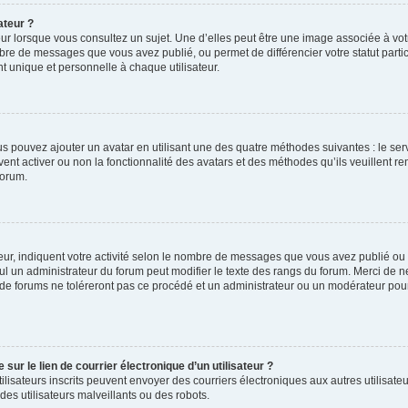
ateur ?
ur lorsque vous consultez un sujet. Une d’elles peut être une image associée à vo
mbre de messages que vous avez publié, ou permet de différencier votre statut parti
 unique et personnelle à chaque utilisateur.
ous pouvez ajouter un avatar en utilisant une des quatre méthodes suivantes : le serv
ent activer ou non la fonctionnalité des avatars et des méthodes qu’ils veuillent ren
forum.
ur, indiquent votre activité selon le nombre de messages que vous avez publié ou id
eul un administrateur du forum peut modifier le texte des rangs du forum. Merci de 
de forums ne toléreront pas ce procédé et un administrateur ou un modérateur pou
ur le lien de courrier électronique d’un utilisateur ?
s utilisateurs inscrits peuvent envoyer des courriers électroniques aux autres utili
es utilisateurs malveillants ou des robots.