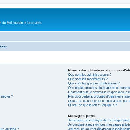
 du Mekhitarian et leurs amis
tions
Niveaux des utilisateurs et groupes d’uti
Que sont les administrateurs ?
Que sont les modérateurs ?
Que sont les groupes d’utilisateurs ?
Où sont les groupes d’utilisateurs et commen
Comment puis-je devenir le responsable d’un
nnecter ?!
Pourquoi certains groupes d’utilisateurs app
Qu’est-ce qu’un « groupe d’utilisateurs par 
Qu’est-ce que le lien « L’équipe » ?
Messagerie privée
Je ne peux pas envoyer de messages privé
Je continue à recevoir des messages privés 
urs en ligne ?
J’ai reçu un courrier électronique indésirabl