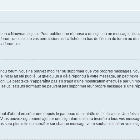
outon « Nouveau sujet ». Pour publier une réponse à un sujet ou un message, cliqu
 forum, une liste de vos permissions est affichée en bas de l’écran du forum ou du
ce forum, etc.
r du forum, vous ne pouvez modifier ou supprimer que vos propres messages. Vou
 initial ait été publié. Si quelqu’un a déjà répondu à votre message, un petit text
ion. Ce petit texte n’apparaîtra pas s’il s’agit d’une modification effectuée par un 
ue les utilisateurs normaux ne peuvent pas supprimer leur propre message si une ré
ut d’abord en créer une depuis le panneau de contrôle de l’utilisateur. Une fois c
ure. Vous pouvez également ajouter une signature qui sera insérée à tous vos mess
 vous sera plus utile de spécifier sur chaque message votre souhait d’insérer votre si