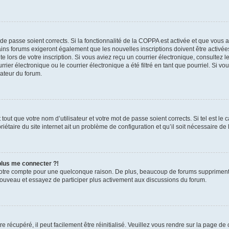
t de passe soient corrects. Si la fonctionnalité de la COPPA est activée et que vous 
ains forums exigeront également que les nouvelles inscriptions doivent être activée
te lors de votre inscription. Si vous aviez reçu un courrier électronique, consultez l
r électronique ou le courrier électronique a été filtré en tant que pourriel. Si vo
rateur du forum.
out que votre nom d’utilisateur et votre mot de passe soient corrects. Si tel est le
iétaire du site internet ait un problème de configuration et qu’il soit nécessaire de l
 plus me connecter ?!
votre compte pour une quelconque raison. De plus, beaucoup de forums suppriment pér
 nouveau et essayez de participer plus activement aux discussions du forum.
 récupéré, il peut facilement être réinitialisé. Veuillez vous rendre sur la page de