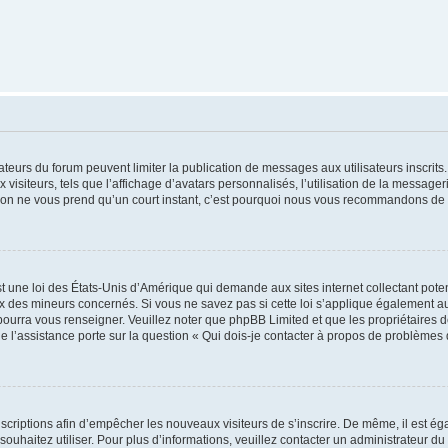
trateurs du forum peuvent limiter la publication de messages aux utilisateurs inscri
visiteurs, tels que l’affichage d’avatars personnalisés, l’utilisation de la messager
ription ne vous prend qu’un court instant, c’est pourquoi nous vous recommandons de l
t une loi des États-Unis d’Amérique qui demande aux sites internet collectant pot
 des mineurs concernés. Si vous ne savez pas si cette loi s’applique également au
 pourra vous renseigner. Veuillez noter que phpBB Limited et que les propriétaires
ue l’assistance porte sur la question « Qui dois-je contacter à propos de problèmes 
inscriptions afin d’empêcher les nouveaux visiteurs de s’inscrire. De même, il est é
s souhaitez utiliser. Pour plus d’informations, veuillez contacter un administrateur du