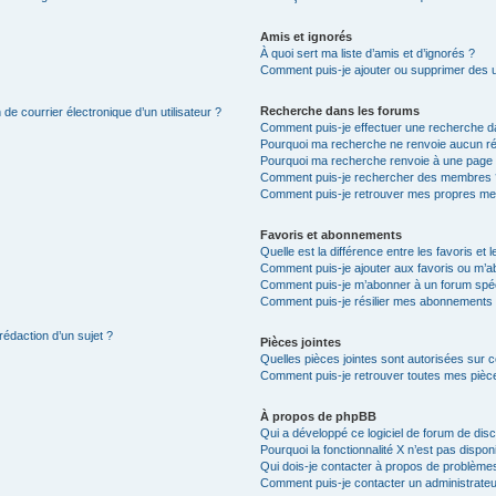
Amis et ignorés
À quoi sert ma liste d’amis et d’ignorés ?
Comment puis-je ajouter ou supprimer des uti
Recherche dans les forums
de courrier électronique d’un utilisateur ?
Comment puis-je effectuer une recherche d
Pourquoi ma recherche ne renvoie aucun ré
Pourquoi ma recherche renvoie à une page 
Comment puis-je rechercher des membres 
Comment puis-je retrouver mes propres me
Favoris et abonnements
Quelle est la différence entre les favoris e
Comment puis-je ajouter aux favoris ou m’ab
Comment puis-je m’abonner à un forum spéc
Comment puis-je résilier mes abonnements
rédaction d’un sujet ?
Pièces jointes
Quelles pièces jointes sont autorisées sur 
Comment puis-je retrouver toutes mes pièce
À propos de phpBB
Qui a développé ce logiciel de forum de dis
Pourquoi la fonctionnalité X n’est pas dispon
Qui dois-je contacter à propos de problèmes
Comment puis-je contacter un administrateu