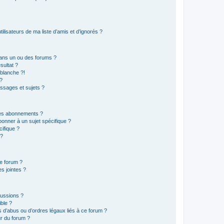
lisateurs de ma liste d’amis et d’ignorés ?
ans un ou des forums ?
sultat ?
blanche ?!
?
ssages et sujets ?
t les abonnements ?
onner à un sujet spécifique ?
ifique ?
 ?
ce forum ?
s jointes ?
cussions ?
ible ?
 d’abus ou d’ordres légaux liés à ce forum ?
r du forum ?