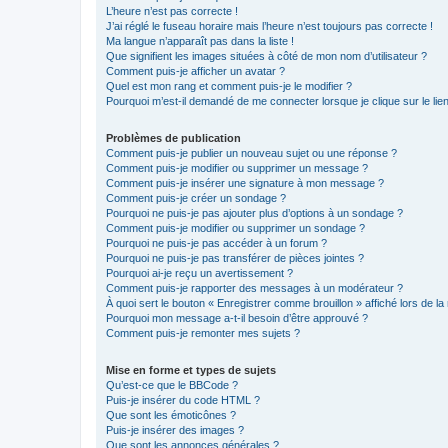
L’heure n’est pas correcte !
J’ai réglé le fuseau horaire mais l’heure n’est toujours pas correcte !
Ma langue n’apparaît pas dans la liste !
Que signifient les images situées à côté de mon nom d’utilisateur ?
Comment puis-je afficher un avatar ?
Quel est mon rang et comment puis-je le modifier ?
Pourquoi m’est-il demandé de me connecter lorsque je clique sur le lien 
Problèmes de publication
Comment puis-je publier un nouveau sujet ou une réponse ?
Comment puis-je modifier ou supprimer un message ?
Comment puis-je insérer une signature à mon message ?
Comment puis-je créer un sondage ?
Pourquoi ne puis-je pas ajouter plus d’options à un sondage ?
Comment puis-je modifier ou supprimer un sondage ?
Pourquoi ne puis-je pas accéder à un forum ?
Pourquoi ne puis-je pas transférer de pièces jointes ?
Pourquoi ai-je reçu un avertissement ?
Comment puis-je rapporter des messages à un modérateur ?
À quoi sert le bouton « Enregistrer comme brouillon » affiché lors de la 
Pourquoi mon message a-t-il besoin d’être approuvé ?
Comment puis-je remonter mes sujets ?
Mise en forme et types de sujets
Qu’est-ce que le BBCode ?
Puis-je insérer du code HTML ?
Que sont les émoticônes ?
Puis-je insérer des images ?
Que sont les annonces générales ?