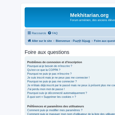
Mekhitarian.org
Forum arménien, des anciens élèves
Raccourcis
FAQ
Aller sur le site
Bienvenue - Բարի եկաք
Foire aux ques
Foire aux questions
Problèmes de connexion et d’inscription
Pourquoi ai-je besoin de m’inscrire ?
Qu’est-ce que la COPPA ?
Pourquoi ne puis-je pas m’inscrire ?
Je suis inscrit mais je ne peux pas me connecter !
Pourquoi ne puis-je pas me connecter ?
Je m’étais déjà inscrit par le passé mais ne peux à présent plus me co
J’ai perdu mon mot de passe !
Pourquoi suis-je déconnecté automatiquement ?
À quoi sert « Supprimer les cookies » ?
Préférences et paramètres des utilisateurs
Comment puis-je modifier mes paramètres ?
Comment puis-je masquer mon nom d’utilisateur de la liste des utilisate