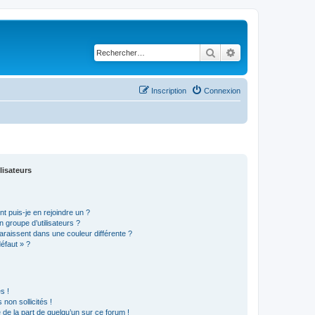
Rechercher
Recherche avancé
Inscription
Connexion
lisateurs
t puis-je en rejoindre un ?
 groupe d’utilisateurs ?
araissent dans une couleur différente ?
défaut » ?
s !
non sollicités !
e de la part de quelqu’un sur ce forum !