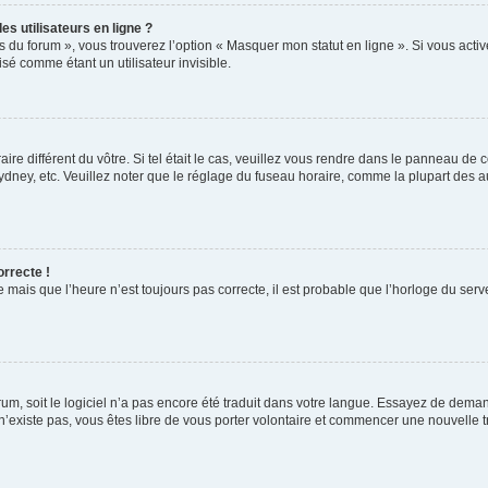
s utilisateurs en ligne ?
s du forum », vous trouverez l’option « Masquer mon statut en ligne ». Si vous activ
é comme étant un utilisateur invisible.
aire différent du vôtre. Si tel était le cas, veuillez vous rendre dans le panneau de co
ey, etc. Veuillez noter que le réglage du fuseau horaire, comme la plupart des autr
orrecte !
 mais que l’heure n’est toujours pas correcte, il est probable que l’horloge du serve
orum, soit le logiciel n’a pas encore été traduit dans votre langue. Essayez de deman
 n’existe pas, vous êtes libre de vous porter volontaire et commencer une nouvelle t