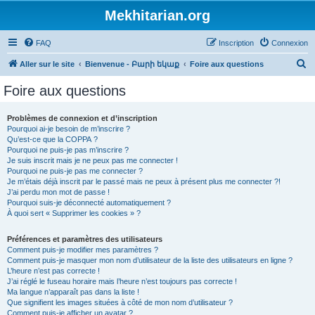
Mekhitarian.org
FAQ
Inscription
Connexion
R
Aller sur le site
Bienvenue - Բարի եկաք
Foire aux questions
e
Foire aux questions
c
h
Problèmes de connexion et d’inscription
Pourquoi ai-je besoin de m’inscrire ?
e
Qu’est-ce que la COPPA ?
r
Pourquoi ne puis-je pas m’inscrire ?
Je suis inscrit mais je ne peux pas me connecter !
c
Pourquoi ne puis-je pas me connecter ?
Je m’étais déjà inscrit par le passé mais ne peux à présent plus me connecter ?!
h
J’ai perdu mon mot de passe !
e
Pourquoi suis-je déconnecté automatiquement ?
À quoi sert « Supprimer les cookies » ?
r
Préférences et paramètres des utilisateurs
Comment puis-je modifier mes paramètres ?
Comment puis-je masquer mon nom d’utilisateur de la liste des utilisateurs en ligne ?
L’heure n’est pas correcte !
J’ai réglé le fuseau horaire mais l’heure n’est toujours pas correcte !
Ma langue n’apparaît pas dans la liste !
Que signifient les images situées à côté de mon nom d’utilisateur ?
Comment puis-je afficher un avatar ?